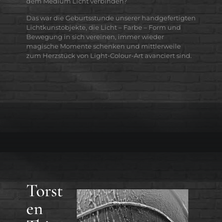
dem Medium Licht verbinden?
Das war die Geburtsstunde unserer handgefertigten
Lichtkunstobjekte, die Licht – Farbe – Form und
Bewegung in sich vereinen, immer wieder
magische Momente schenken und mittlerweile
zum Herzstück von Light-Colour-Art avanciert sind.
Torst
en