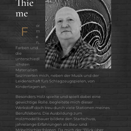
Thie
me
or
F
m
e
n,
Farben und
die
unterschiedl
ichsten
Materialien
faszinierten mich, neben der Musik und der
Leidenschaft fürs Schlagzeugspielen, von
Kindertagen an.
Besonders Holz spielte und spielt dabei eine
gewichtige Rolle, begleitete mich dieser
Werkstoff doch treu durch viele Stationen meines
Berufslebens. Die Ausbildung zum
Holzmodellbauer bildete den Startschuss,
jahrelange Erfahrungen als Bau- und
Möbeltischler folgten. Da mich der "Blick über