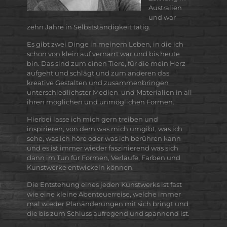
Australien
und war
zehn Jahre in Selbstständigkeit tätig.
Es gibt zwei Dinge in meinem Leben, in die ich
schon von klein auf vernarrt war und bis heute
bin. Das sind zum einen Tiere, für die mein Herz
aufgeht und schlägt und zum anderen das
kreative Gestalten und zusammenbringen
unterschiedlichster Medien und Materialien in all
ihren möglichen und unmöglichen Formen.
Hierbei lasse ich mich gern treiben und
inspirieren, von dem was mich umgibt, was ich
sehe, was ich höre oder was ich berühren kann
und es ist immer wieder faszinierend was sich
dann im Tun für Formen, Verläufe, Farben und
Kunstwerke entwickeln können.
Die Entstehung eines jeden Kunstwerks ist fast
wie eine kleine Abenteuerreise, welche immer
mal wieder Planänderungen mit sich bringt und
die bis zum Schluss aufregend und spannend ist.