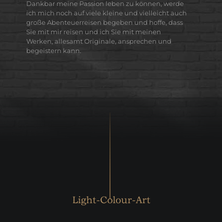
Dankbar meine Passion leben zu können, werde
ich mich noch auf viele kleine und vielleicht auch
große Abenteuerreisen begeben und hoffe, dass
Sie mit mir reisen und ich Sie mit meinen
Werken, allesamt Originale, ansprechen und
begeistern kann.