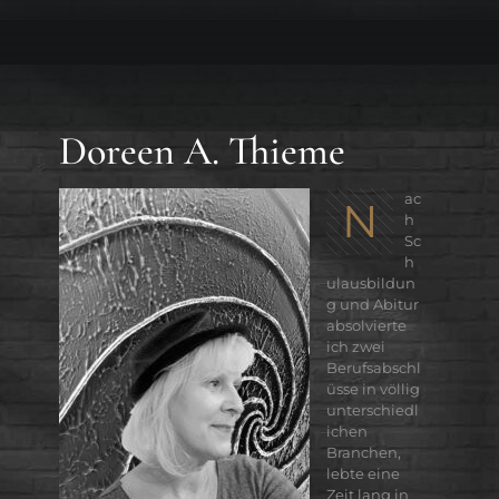
Doreen A. Thieme
ac
N
h
Sc
h
ulausbildun
g und Abitur
absolvierte
ich zwei
Berufsabschl
üsse in völlig
unterschiedl
ichen
Branchen,
lebte eine
Zeit lang in