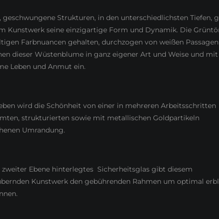
, geschwungene Strukturen, in den unterschiedlichsten Tiefen, 
m Kunstwerk seine einzigartige Form und Dynamik. Die Grüntön
ältigen Farbnuancen gehalten, durchzogen von weißen Passagen
en dieser Wüstenblume in ganz eigener Art und Weise und mit 
me Leben und Anmut ein.
en wird die Schönheit von einer in mehreren Arbeitsschritten
mten, strukturierten sowie mit metallischen Goldpartikeln
ehenen Umrandung.
n zweiter Ebene hinterlegtes Sicherheitsglas gibt diesem
ubernden Kunstwerk den gebührenden Rahmen um optimal erb
nnen.