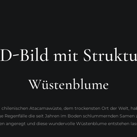
3D-Bild mit Struktu
Wüstenblume
r chilenischen Atacamawüste, dem trockensten Ort der Welt, ha
ge Regenfälle die seit Jahren im Boden schlummernden Samen
n angeregt und diese wundervolle Wüstenblume entstehen las