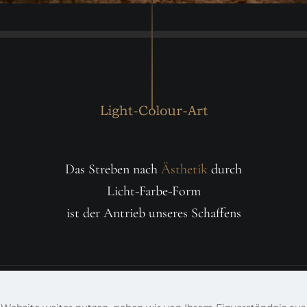
Das Streben nach
Ästhetik
durch
Licht-Farbe-Form
ist der Antrieb unseres Schaffens
© 2023 Doreen A. Raue und Torsten Thieme