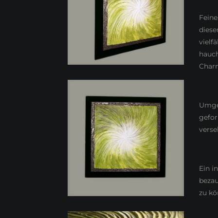
Feine
diese
vielf
hauch
Char
Umgeb
gefor
vers
Ein i
beza
zu kö