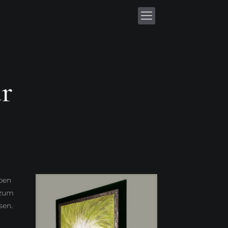
r
ben
 zum
sen.