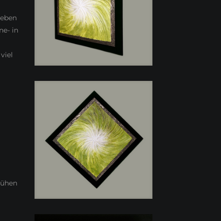
geben
e- in
viel
lühen