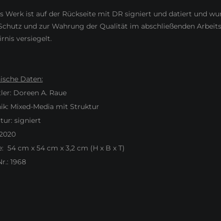
s Werk ist auf der Rückseite mit DR signiert und datiert und wu
chutz und zur Wahrung der Qualität im abschließenden Arbeit
rnis versiegelt.
ische Daten:
ler: Doreen A. Raue
ik: Mixed-Media mit Struktur
tur: signiert
 2020
: 54 cm x 54 cm x 3,2 cm (H x B x T)
r.: 1968