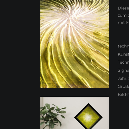
Diese
zum S
mit Fi
techn
Künst
Techn
Signa
Jahr:
Größe
Bild-N