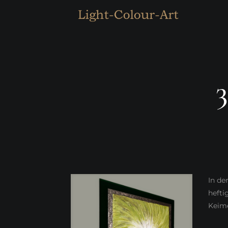
In de
hefti
Keime