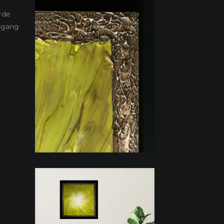
rde
sgang