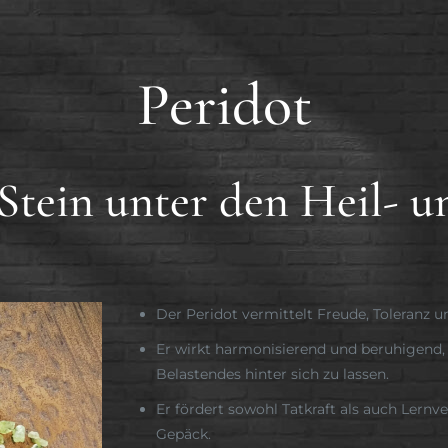
Peridot
Stein unter den Heil- u
Der Peridot vermittelt Freude, Toleranz u
Er wirkt harmonisierend und beruhigend, 
Belastendes hinter sich zu lassen.
Er fördert sowohl Tatkraft als auch Ler
Gepäck.