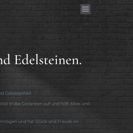
nd Edelsteinen.
nd Gelassenheit.
löst trübe Gedanken auf und hilft Altes und
nvermögen und hat Glück und Freude im